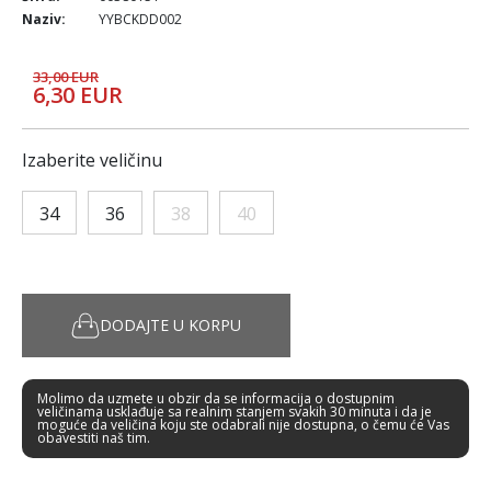
Naziv:
YYBCKDD002
33,00 EUR
6,30 EUR
Izaberite veličinu
34
36
38
40
DODAJTE U KORPU
Molimo da uzmete u obzir da se informacija o dostupnim
veličinama usklađuje sa realnim stanjem svakih 30 minuta i da je
moguće da veličina koju ste odabrali nije dostupna, o čemu će Vas
obavestiti naš tim.