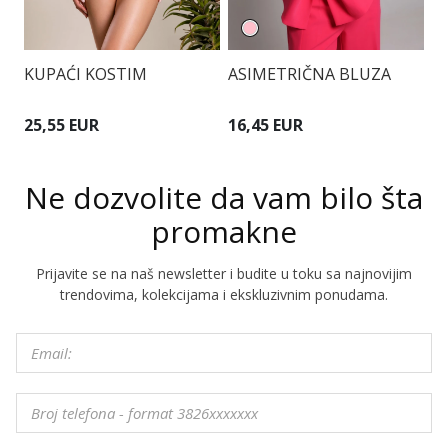
KUPAĆI KOSTIM
ASIMETRIČNA BLUZA
E
25,55 EUR
16,45 EUR
4
Ne dozvolite da vam bilo šta
promakne
Prijavite se na naš newsletter i budite u toku sa najnovijim
trendovima, kolekcijama i ekskluzivnim ponudama.