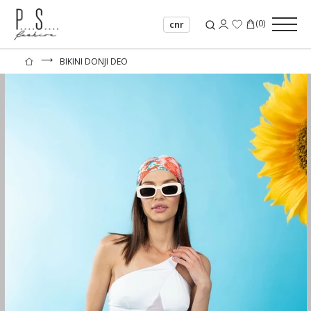
(
0
)
cnr
⟶
BIKINI DONJI DEO