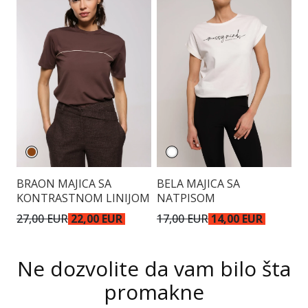
BRAON MAJICA SA
BELA MAJICA SA
P
KONTRASTNOM LINIJOM
NATPISOM
K
27,00 EUR
22,00 EUR
17,00 EUR
14,00 EUR
4
Ne dozvolite da vam bilo šta
promakne