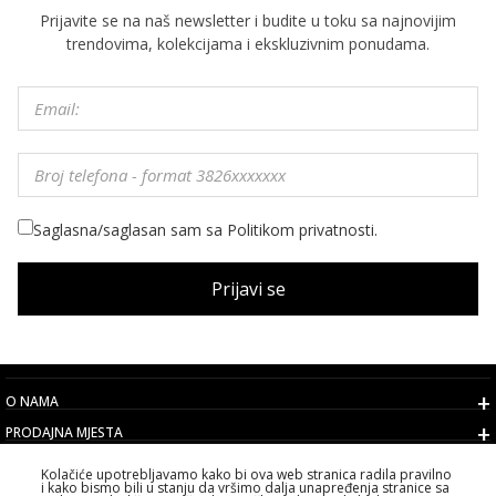
Prijavite se na naš newsletter i budite u toku sa najnovijim
trendovima, kolekcijama i ekskluzivnim ponudama.
Saglasna/saglasan sam sa Politikom privatnosti.
Prijavi se
O NAMA
PRODAJNA MJESTA
USLOVI
Kolačiće upotrebljavamo kako bi ova web stranica radila pravilno
i kako bismo bili u stanju da vršimo dalja unapređenja stranice sa
KORISNIČKI SERVIS