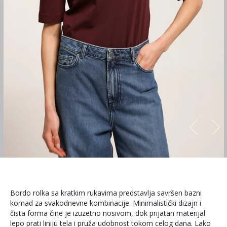
Bordo rolka sa kratkim rukavima predstavlja savršen bazni
komad za svakodnevne kombinacije. Minimalistički dizajn i
čista forma čine je izuzetno nosivom, dok prijatan materijal
lepo prati liniju tela i pruža udobnost tokom celog dana. Lako