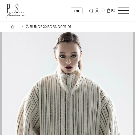
(
0
)
cnr
⟶
Ž. BUNDE XXBDBND007 01