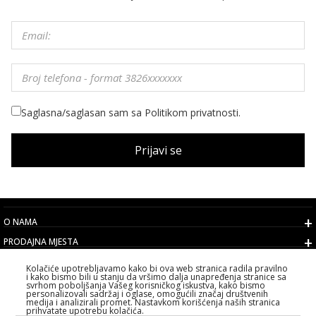
Saglasna/saglasan sam sa Politikom privatnosti.
Prijavi se
O NAMA
PRODAJNA MJESTA
USLOVI
Kolačiće upotrebljavamo kako bi ova web stranica radila pravilno
i kako bismo bili u stanju da vršimo dalja unapređenja stranice sa
KORISNIČKI SERVIS
svrhom poboljšanja Vašeg korisničkog iskustva, kako bismo
personalizovali sadržaj i oglase, omogućili značaj društvenih
IZABERITE DRŽAVU
medija i analizirali promet. Nastavkom korišćenja naših stranica
prihvatate upotrebu kolačića.