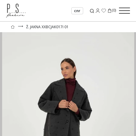
(
0
)
cnr
⟶
Ž. JAKNA XXBCJAK017I 01