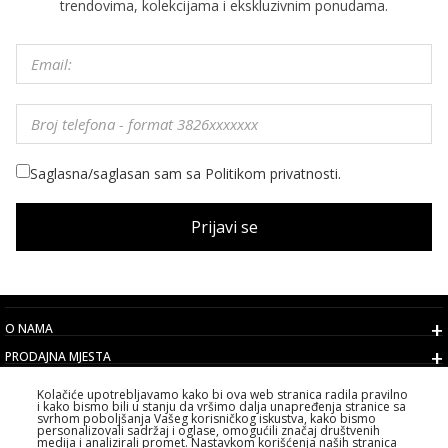
trendovima, kolekcijama i ekskluzivnim ponudama.
Saglasna/saglasan sam sa Politikom privatnosti.
Prijavi se
O NAMA
PRODAJNA MJESTA
USLOVI
Kolačiće upotrebljavamo kako bi ova web stranica radila pravilno
i kako bismo bili u stanju da vršimo dalja unapređenja stranice sa
KORISNIČKI SERVIS
svrhom poboljšanja Vašeg korisničkog iskustva, kako bismo
personalizovali sadržaj i oglase, omogućili značaj društvenih
IZABERITE DRŽAVU
medija i analizirali promet. Nastavkom korišćenja naših stranica