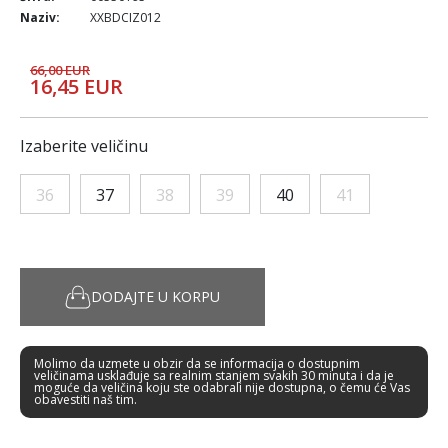
Naziv:
XXBDCIZ012
66,00 EUR
16,45 EUR
Izaberite veličinu
36
37
38
39
40
41
DODAJTE U KORPU
Molimo da uzmete u obzir da se informacija o dostupnim
veličinama usklađuje sa realnim stanjem svakih 30 minuta i da je
moguće da veličina koju ste odabrali nije dostupna, o čemu će Vas
obavestiti naš tim.