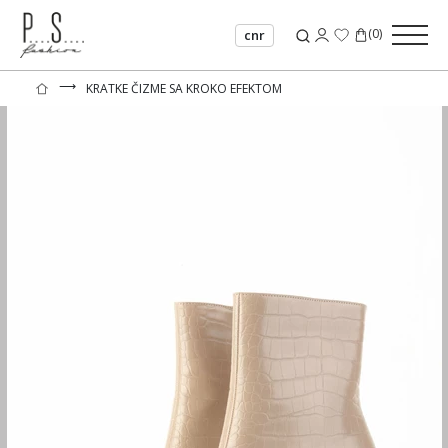
(
0
)
cnr
⟶
KRATKE ČIZME SA KROKO EFEKTOM