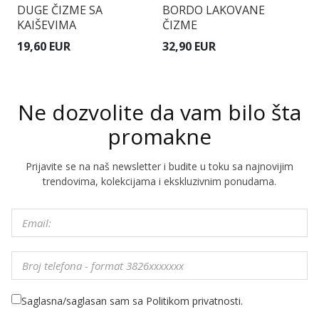
DUGE ČIZME SA
BORDO LAKOVANE
K
KAIŠEVIMA
ČIZME
Š
K
19,60 EUR
32,90 EUR
2
Ne dozvolite da vam bilo šta
promakne
Prijavite se na naš newsletter i budite u toku sa najnovijim
trendovima, kolekcijama i ekskluzivnim ponudama.
Saglasna/saglasan sam sa Politikom privatnosti.