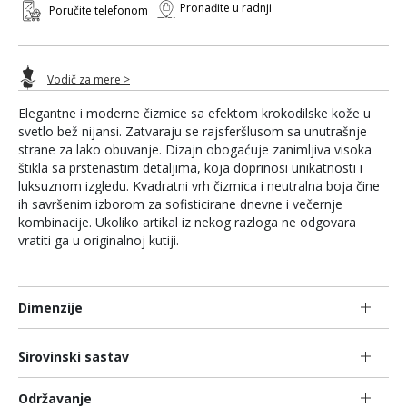
Pronađite u radnji
Poručite telefonom
Vodič za mere >
Elegantne i moderne čizmice sa efektom krokodilske kože u
svetlo bež nijansi. Zatvaraju se rajsferšlusom sa unutrašnje
strane za lako obuvanje. Dizajn obogaćuje zanimljiva visoka
štikla sa prstenastim detaljima, koja doprinosi unikatnosti i
luksuznom izgledu. Kvadratni vrh čizmica i neutralna boja čine
ih savršenim izborom za sofisticirane dnevne i večernje
kombinacije. Ukoliko artikal iz nekog razloga ne odgovara
vratiti ga u originalnoj kutiji.
Dimenzije
Sirovinski sastav
Održavanje