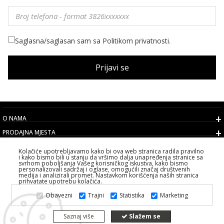
Saglasna/saglasan sam sa Politikom privatnosti.
Prijavi se
O NAMA
PRODAJNA MJESTA
USLOVI
Kolačiće upotrebljavamo kako bi ova web stranica radila pravilno
i kako bismo bili u stanju da vršimo dalja unapređenja stranice sa
KORISNIČKI SERVIS
svrhom poboljšanja Vašeg korisničkog iskustva, kako bismo
personalizovali sadržaj i oglase, omogućili značaj društvenih
IZABERITE DRŽAVU
medija i analizirali promet. Nastavkom korišćenja naših stranica
prihvatate upotrebu kolačića.
2026 PS FASHION DESIGN DOO
Obavezni
Trajni
Statistika
Marketing
SVA PRAVA ZADRŽANA ALL RIGHTS RESERVED
Saznaj više
Slažem se