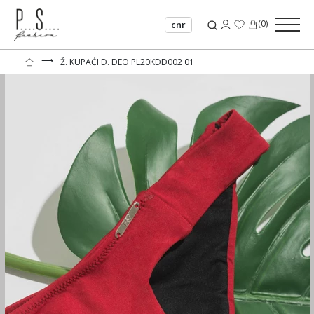
(
0
)
cnr
⟶
Ž. KUPAĆI D. DEO PL20KDD002 01