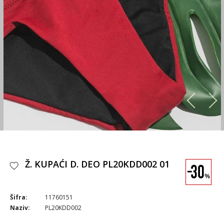
Ž. KUPAĆI D. DEO PL20KDD002 01
Šifra:
11760151
Naziv:
PL20KDD002