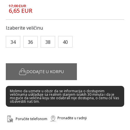
17,00 EUR
6,65 EUR
Izaberite veličinu
34
36
38
40
DODAJTE U KORPU
Molimo da uzmete u obzir da se informacija o dostupnim
veličinama usklađuje sa realnim stanjem svakih 30 minuta i da je
moguće da veličina koju ste odabrali nije dostupna, o čemu će Vas
obavestiti naš tim.
Pronađite u radnji
Poručite telefonom