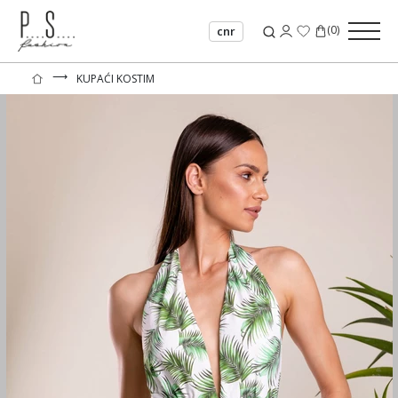
(
0
)
cnr
⟶
KUPAĆI KOSTIM