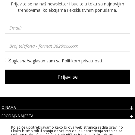
Prijavite se na naš newsletter i budite u toku sa najnovijim
trendovima, kolekcijama i ekskluzivnim ponudama.
Saglasna/saglasan sam sa Politikom privatnosti.
Prijavi se
O NAMA
PRODAJNA MJESTA
USLOVI
Kolačiće upotrebljavamo kako bi ova web stranica radila pravilno
i kako bismo bili u stanju da vršimo dalja unapređenja stranice sa
KORISNIČKI SERVIS
svrhom poboljšanja Vašeg korisničkog iskustva, kako bismo