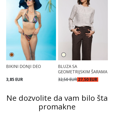
BIKINI DONJI DEO
BLUZA SA
P
GEOMETRIJSKIM ŠARAMA
V
3,85 EUR
32,50 EUR
27,50 EUR
2
Ne dozvolite da vam bilo šta
promakne