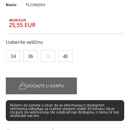
Naziv:
PL22KKJ004
48,00 EUR
25,55 EUR
Izaberite veličinu
34
36
38
40
DODAJTE U KORPU
Molimo da uzmete u obzir da se informacija o dostupnim
veličinama usklađuje sa realnim stanjem svakih 30 minuta i da je
moguće da veličina koju ste odabrali nije dostupna, o čemu će Vas
obavestiti naš tim.