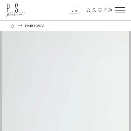
(
0
)
cnr
⟶
NARUKVICA