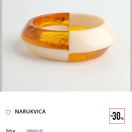
NARUKVICA
Šifra:
09860147