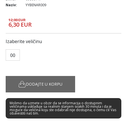
Naziv:
YYBENAR009
12,00 EUR
6,30 EUR
Izaberite veličinu
00
DODAJTE U KORPU
Molimo da uzmete u obzir da se informacija o dostupnim
veličinama usklađuje sa realnim stanjem svakih 30 minuta i da je
moguće da veličina koju ste odabrali nije dostupna, o čemu će Vas
obavestiti naš tim.