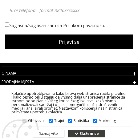
Saglasna/saglasan sam sa Politikom privatnosti.
Prijavi se
O NAMA
PRODAJNA MJESTA
USLOVI
Kolačiće upotrebljavamo kako bi ova web stranica radila pravilno
i kako bismo bili u stanju da vršimo dalja unapređenja stranice sa
KORISNIČKI SERVIS
svrhom poboljšanja Vašeg korisničkog iskustva, kako bismo
personalizovali sadržaj i oglase, omogućili značaj društvenih
IZABERITE DRŽAVU
medija i analizirali promet. Nastavkom korišćenja naših stranica
prihvatate upotrebu kolačića.
2026 PS FASHION DESIGN DOO
Obavezni
Trajni
Statistika
Marketing
SVA PRAVA ZADRŽANA ALL RIGHTS RESERVED
Saznaj više
Slažem se