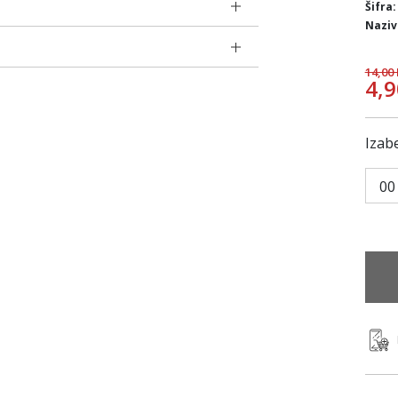
Šifra:
Naziv
14,00
4,
Izabe
00