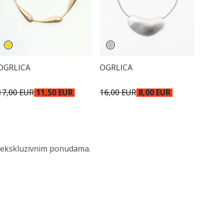
OGRLICA
OGRLICA
17,00 EUR
11,50 EUR
16,00 EUR
8,00 EUR
 i ekskluzivnim ponudama.