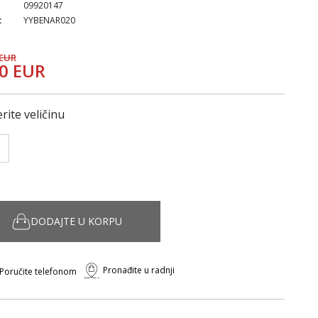
09920147
:
YYBENAR020
 EUR
90 EUR
rite veličinu
DODAJTE U KORPU
Pronađite u radnji
Poručite telefonom