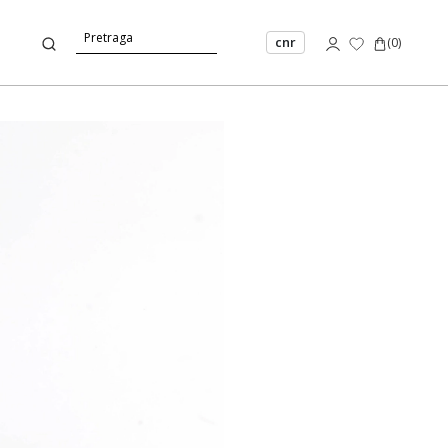
cnr
(
0
)