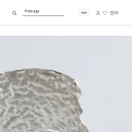
cnr
(
0
)