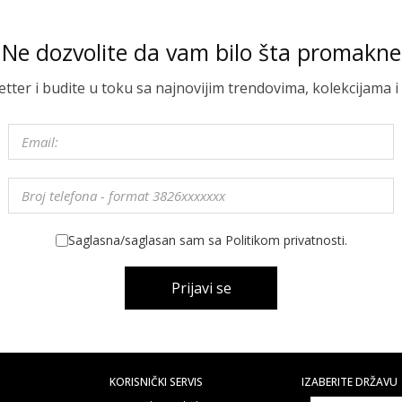
Ne dozvolite da vam bilo šta promakne
letter i budite u toku sa najnovijim trendovima, kolekcijama
Saglasna/saglasan sam sa Politikom privatnosti.
Prijavi se
KORISNIČKI SERVIS
IZABERITE DRŽAVU