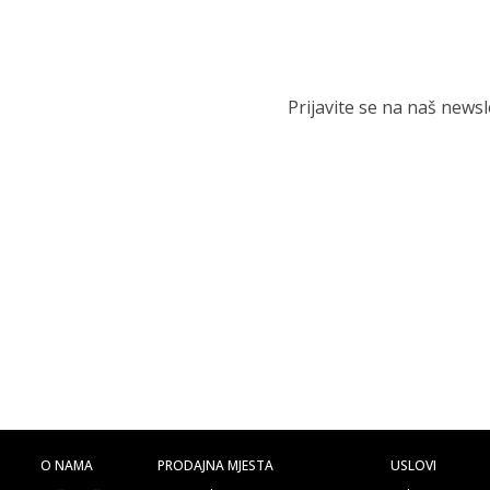
Prijavite se na naš news
O NAMA
PRODAJNA MJESTA
USLOVI