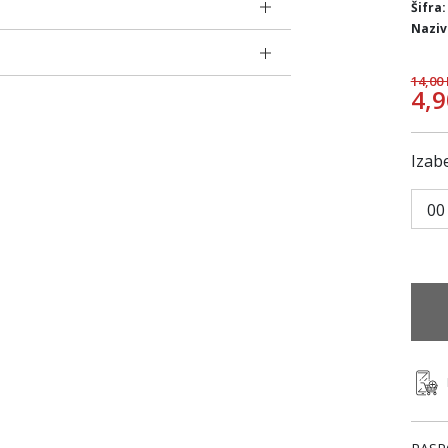
Šifra:
Naziv
14,00
4,
Izabe
00