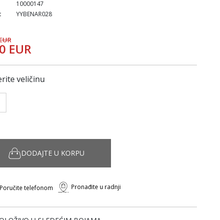
10000147
:
YYBENAR028
 EUR
90 EUR
rite veličinu
DODAJTE U KORPU
Pronađite u radnji
Poručite telefonom