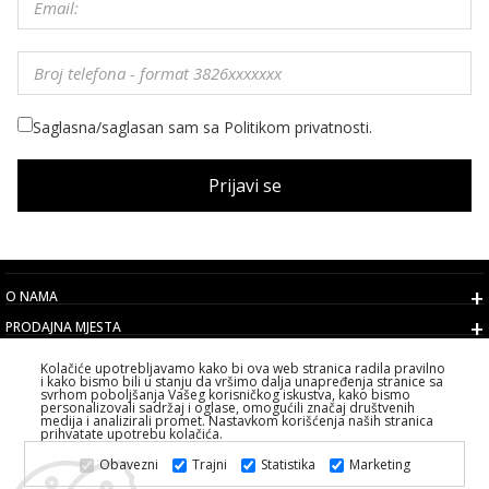
Saglasna/saglasan sam sa Politikom privatnosti.
Prijavi se
O NAMA
PRODAJNA MJESTA
USLOVI
Kolačiće upotrebljavamo kako bi ova web stranica radila pravilno
i kako bismo bili u stanju da vršimo dalja unapređenja stranice sa
KORISNIČKI SERVIS
svrhom poboljšanja Vašeg korisničkog iskustva, kako bismo
personalizovali sadržaj i oglase, omogućili značaj društvenih
IZABERITE DRŽAVU
medija i analizirali promet. Nastavkom korišćenja naših stranica
prihvatate upotrebu kolačića.
2026 PS FASHION DESIGN DOO
Obavezni
Trajni
Statistika
Marketing
SVA PRAVA ZADRŽANA ALL RIGHTS RESERVED