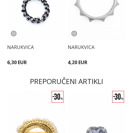
NARUKVICA
NARUKVICA
N
6,30 EUR
4,20 EUR
6
PREPORUČENI ARTIKLI