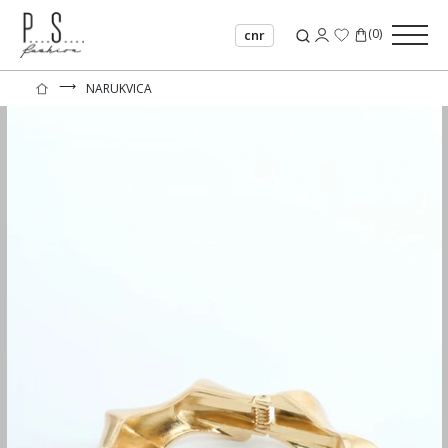
(
0
)
cnr
⟶
NARUKVICA