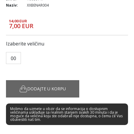
Naziv:
XXBENAR004
14,00 EUR
7,00 EUR
Izaberite veličinu
00
DODAJTE U KORPU
Molimo da uzmete u obzir da se informacija o dostupnim
veličinama usklađuje sa realnim stanjem svakih 30 minuta i da je
moguće da veličina koju ste odabrali nije dostupna, o čemu će Vas
obavestiti naš tim.