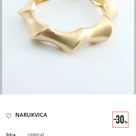
NARUKVICA
Šifra:
10080147