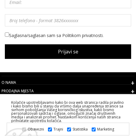
Saglasna/saglasan sam sa Politikom privatnosti.
Prijavi se
O NAMA
PRODAJNA MJESTA
USLOVI
Kolačiće upotrebljavamo kako bi ova web stranica radila pravilno
i kako bismo bili u stanju da vršimo dalja unapređenja stranice sa
KORISNIČKI SERVIS
svrhom poboljšanja Vašeg korisničkog iskustva, kako bismo
personalizovali sadržaj i oglase, omogućili značaj društvenih
IZABERITE DRŽAVU
medija i analizirali promet. Nastavkom korišćenja naših stranica
prihvatate upotrebu kolačića.
2026 PS FASHION DESIGN DOO
Obavezni
Trajni
Statistika
Marketing
SVA PRAVA ZADRŽANA ALL RIGHTS RESERVED