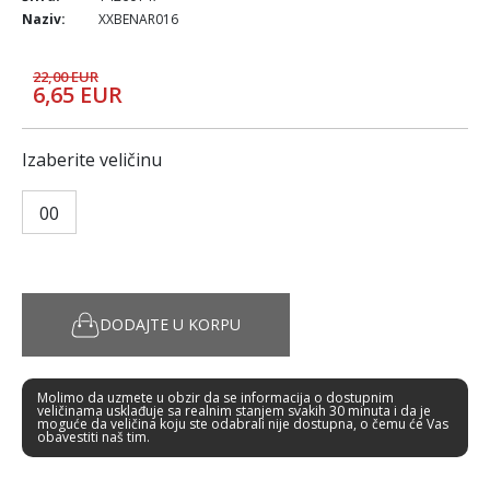
Naziv:
XXBENAR016
22,00 EUR
6,65 EUR
Izaberite veličinu
00
DODAJTE U KORPU
Molimo da uzmete u obzir da se informacija o dostupnim
veličinama usklađuje sa realnim stanjem svakih 30 minuta i da je
moguće da veličina koju ste odabrali nije dostupna, o čemu će Vas
obavestiti naš tim.