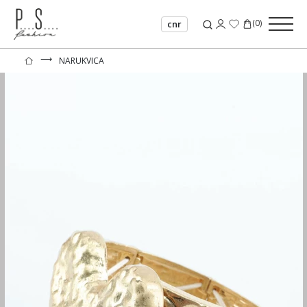
(
0
)
cnr
⟶
NARUKVICA