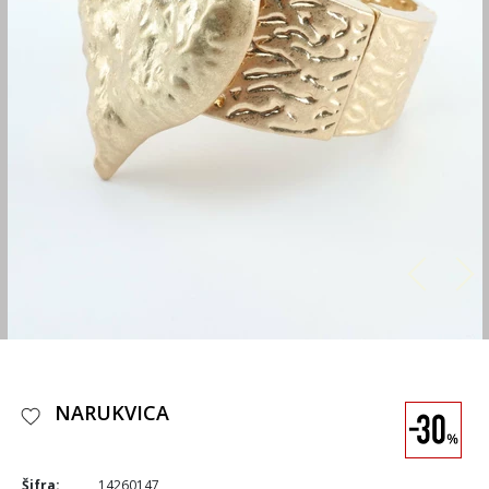
NARUKVICA
Šifra:
14260147