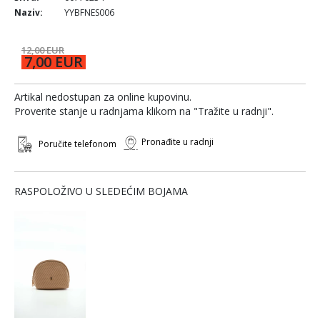
Naziv:
YYBFNES006
12,00 EUR
7,00 EUR
Artikal nedostupan za online kupovinu.
Proverite stanje u radnjama klikom na "Tražite u radnji".
Pronađite u radnji
Poručite telefonom
RASPOLOŽIVO U SLEDEĆIM BOJAMA