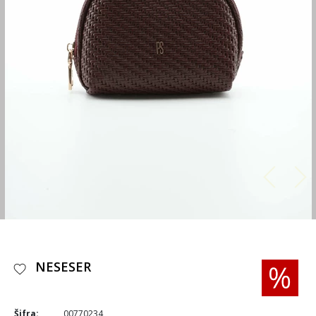
NESESER
Šifra:
00770234