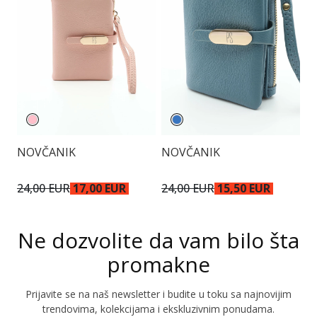
NOVČANIK
NOVČANIK
P
24,00 EUR
17,00 EUR
24,00 EUR
15,50 EUR
5
Ne dozvolite da vam bilo šta
promakne
Prijavite se na naš newsletter i budite u toku sa najnovijim
trendovima, kolekcijama i ekskluzivnim ponudama.