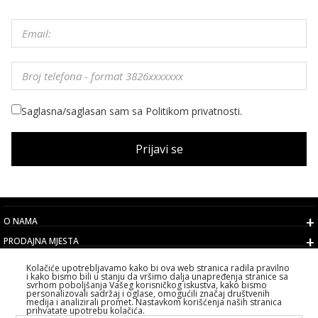
Saglasna/saglasan sam sa Politikom privatnosti.
Prijavi se
O NAMA
PRODAJNA MJESTA
USLOVI
Kolačiće upotrebljavamo kako bi ova web stranica radila pravilno
i kako bismo bili u stanju da vršimo dalja unapređenja stranice sa
KORISNIČKI SERVIS
svrhom poboljšanja Vašeg korisničkog iskustva, kako bismo
personalizovali sadržaj i oglase, omogućili značaj društvenih
IZABERITE DRŽAVU
medija i analizirali promet. Nastavkom korišćenja naših stranica
prihvatate upotrebu kolačića.