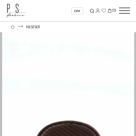
(
0
)
cnr
⟶
NESESER