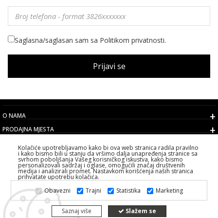
Saglasna/saglasan sam sa Politikom privatnosti.
Prijavi se
O NAMA
PRODAJNA MJESTA
USLOVI
Kolačiće upotrebljavamo kako bi ova web stranica radila pravilno
i kako bismo bili u stanju da vršimo dalja unapređenja stranice sa
KORISNIČKI SERVIS
svrhom poboljšanja Vašeg korisničkog iskustva, kako bismo
personalizovali sadržaj i oglase, omogućili značaj društvenih
IZABERITE DRŽAVU
medija i analizirali promet. Nastavkom korišćenja naših stranica
prihvatate upotrebu kolačića.
2026 PS FASHION DESIGN DOO
Obavezni
Trajni
Statistika
Marketing
SVA PRAVA ZADRŽANA ALL RIGHTS RESERVED
Saznaj više
Slažem se