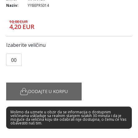
Naziv:
YYBEPRS014
10,00 EUR
4,20 EUR
Izaberite veličinu
00
DODAJTE U KORPU
Molimo da uzmete u obzir da se informacija o dostupnim
veličinama usklađuje sa realnim stanjem svakih 30 minuta i da je
moguće da veličina koju ste odabrali nije dostupna, o čemu će Vas
obavestiti naš tim.