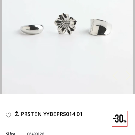
Ž. PRSTEN YYBEPRS014 01
Šifra:
06490126