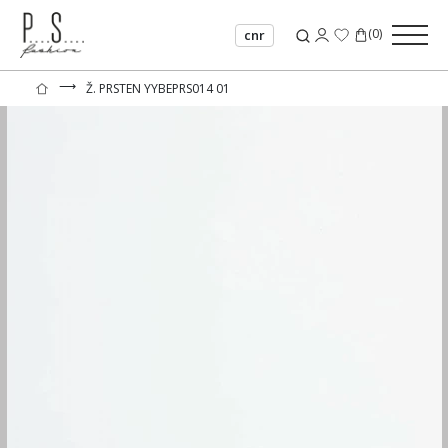
(
0
)
cnr
⟶
Ž. PRSTEN YYBEPRS014 01