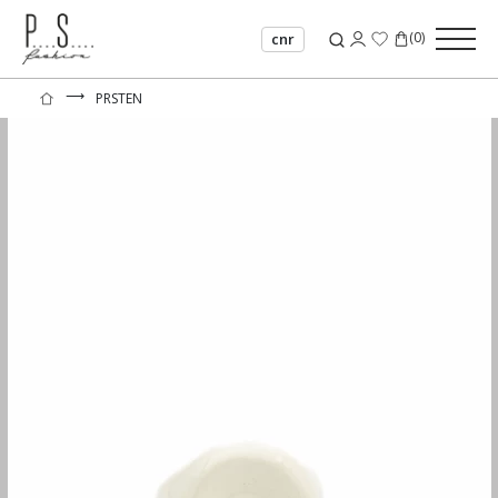
(
0
)
cnr
⟶
PRSTEN