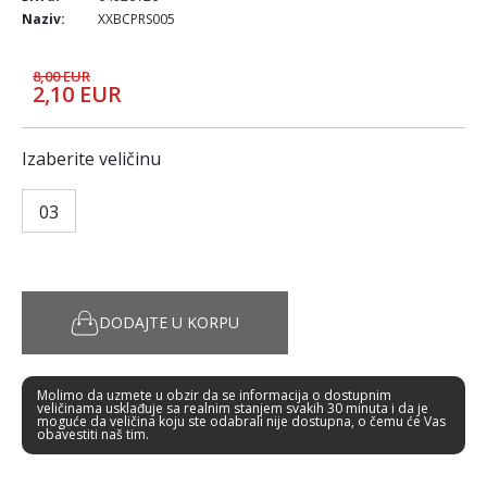
Naziv:
XXBCPRS005
8,00 EUR
2,10 EUR
Izaberite veličinu
03
DODAJTE U KORPU
Molimo da uzmete u obzir da se informacija o dostupnim
veličinama usklađuje sa realnim stanjem svakih 30 minuta i da je
moguće da veličina koju ste odabrali nije dostupna, o čemu će Vas
obavestiti naš tim.