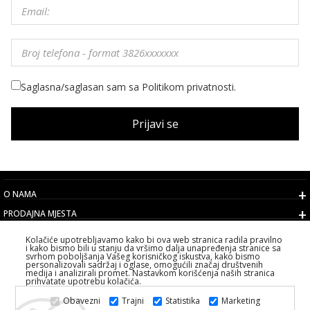
Saglasna/saglasan sam sa Politikom privatnosti.
Prijavi se
O NAMA
PRODAJNA MJESTA
USLOVI
Kolačiće upotrebljavamo kako bi ova web stranica radila pravilno
i kako bismo bili u stanju da vršimo dalja unapređenja stranice sa
KORISNIČKI SERVIS
svrhom poboljšanja Vašeg korisničkog iskustva, kako bismo
personalizovali sadržaj i oglase, omogućili značaj društvenih
IZABERITE DRŽAVU
medija i analizirali promet. Nastavkom korišćenja naših stranica
prihvatate upotrebu kolačića.
2026 PS FASHION DESIGN DOO
Obavezni
Trajni
Statistika
Marketing
SVA PRAVA ZADRŽANA ALL RIGHTS RESERVED