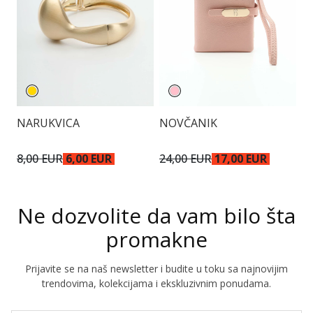
NARUKVICA
NOVČANIK
N
8,00 EUR
6,00 EUR
24,00 EUR
17,00 EUR
2
Ne dozvolite da vam bilo šta
promakne
Prijavite se na naš newsletter i budite u toku sa najnovijim
trendovima, kolekcijama i ekskluzivnim ponudama.