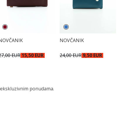
NOVČANIK
NOVČANIK
27,00 EUR
15,50 EUR
24,00 EUR
9,50 EUR
 i ekskluzivnim ponudama.