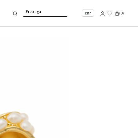
cnr
(
0
)