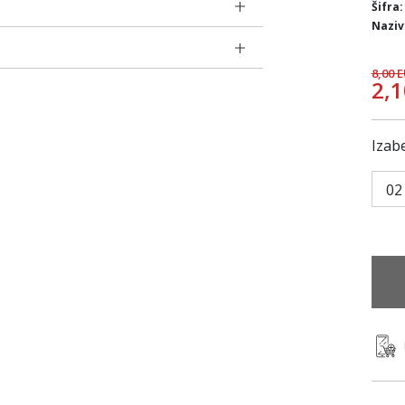
Šifra:
Naziv
8,00 
2,
Izabe
02