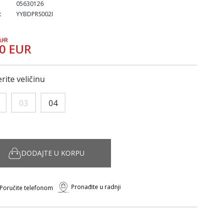
05630126
:
YYBDPRS002I
EUR
10 EUR
rite veličinu
03
04
DODAJTE U KORPU
Pronađite u radnji
Poručite telefonom