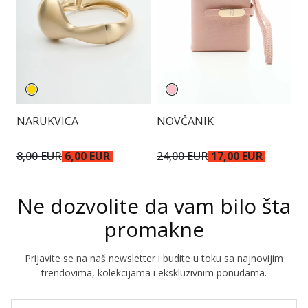
NARUKVICA
NOVČANIK
N
8,00 EUR
6,00 EUR
24,00 EUR
17,00 EUR
2
Ne dozvolite da vam bilo šta
promakne
Prijavite se na naš newsletter i budite u toku sa najnovijim
trendovima, kolekcijama i ekskluzivnim ponudama.