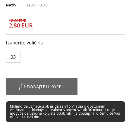
Naziv:
YYBDPRS010
12,00 EUR
2,80 EUR
Izaberite veličinu
03
DODAJTE U KORPU
Molimo da uzmete u obzir da se informacija o dostupnim
veličinama usklađuje sa realnim stanjem svakih 30 minuta i da je
moguće da veličina koju ste odabrali nije dostupna, o čemu će Vas
obavestiti naš tim.