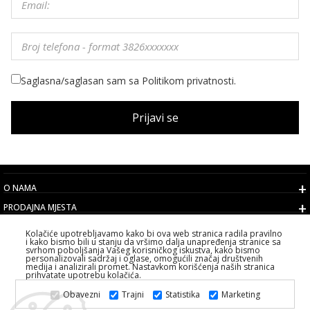
Saglasna/saglasan sam sa Politikom privatnosti.
Prijavi se
O NAMA
PRODAJNA MJESTA
USLOVI
Kolačiće upotrebljavamo kako bi ova web stranica radila pravilno
i kako bismo bili u stanju da vršimo dalja unapređenja stranice sa
KORISNIČKI SERVIS
svrhom poboljšanja Vašeg korisničkog iskustva, kako bismo
personalizovali sadržaj i oglase, omogućili značaj društvenih
IZABERITE DRŽAVU
medija i analizirali promet. Nastavkom korišćenja naših stranica
prihvatate upotrebu kolačića.
2026 PS FASHION DESIGN DOO
Obavezni
Trajni
Statistika
Marketing
SVA PRAVA ZADRŽANA ALL RIGHTS RESERVED