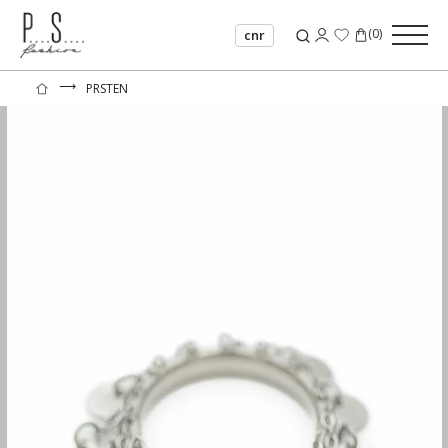
(
0
)
cnr
⟶
PRSTEN