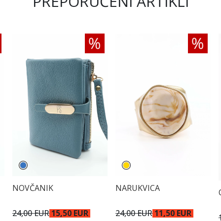
PREPORUČENI ARTIKLI
NOVČANIK
NARUKVICA
24,00 EUR
15,50 EUR
24,00 EUR
11,50 EUR