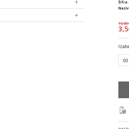
Šifra:
Naziv
10,00
3,
Izabe
00