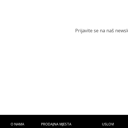
Prijavite se na naš news
O NAMA
PRODAJNA MJESTA
USLOVI