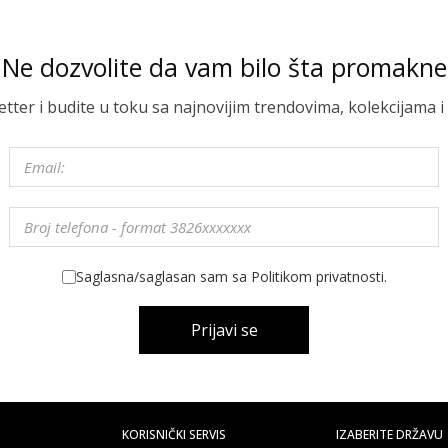
Ne dozvolite da vam bilo šta promakne
letter i budite u toku sa najnovijim trendovima, kolekcijama
Saglasna/saglasan sam sa Politikom privatnosti.
Prijavi se
KORISNIČKI SERVIS
IZABERITE DRŽAVU