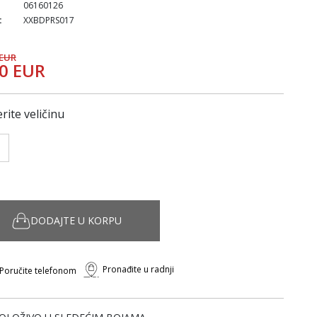
06160126
:
XXBDPRS017
 EUR
50 EUR
rite veličinu
DODAJTE U KORPU
Pronađite u radnji
Poručite telefonom