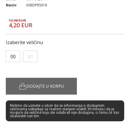
Naziv:
XXBDPRS018
12,00 EUR
4,20 EUR
Izaberite veličinu
00
01
DODAJTE U KORPU
Molimo da uzmete u obzir da se informacija o dostupnim
veličinama usklađuje sa realnim stanjem svakih 30 minuta i da je
moguće da veličina koju ste odabrali nije dostupna, o čemu će Vas
obavestiti naš tim.