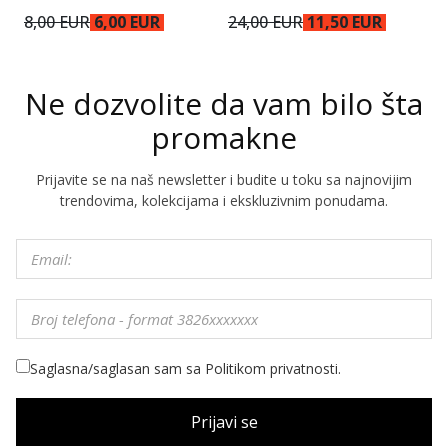
8,00 EUR
6,00 EUR
24,00 EUR
11,50 EUR
1
Ne dozvolite da vam bilo šta
promakne
Prijavite se na naš newsletter i budite u toku sa najnovijim
trendovima, kolekcijama i ekskluzivnim ponudama.
Saglasna/saglasan sam sa Politikom privatnosti.
Prijavi se