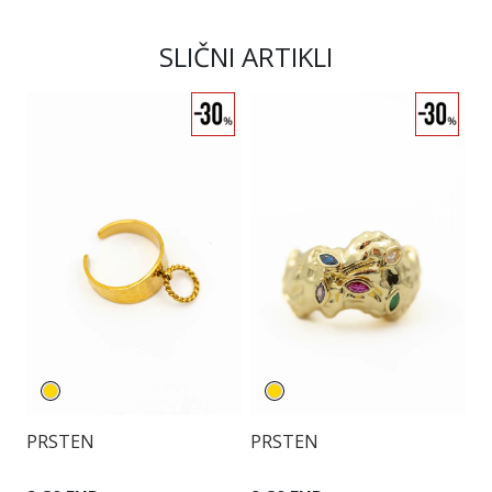
SLIČNI ARTIKLI
PRSTEN
PRSTEN
P