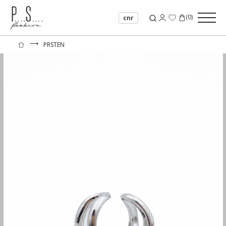
(
0
)
cnr
⟶
PRSTEN