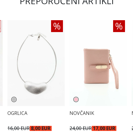
PREPORUČENI ARTIKLI
OGRLICA
NOVČANIK
16,00 EUR
8,00 EUR
24,00 EUR
17,00 EUR