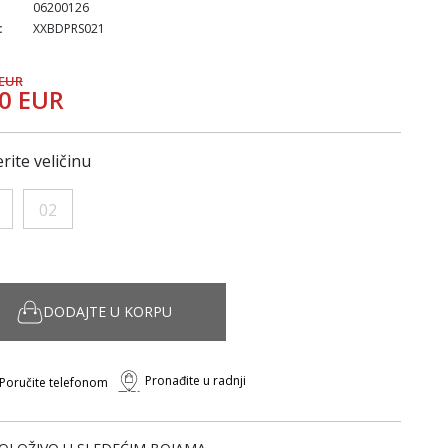
06200126
:
XXBDPRS021
 EUR
50 EUR
rite veličinu
02
DODAJTE U KORPU
Pronađite u radnji
Poručite telefonom