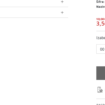
Šifra:
Naziv
10,00
3,
Izabe
00