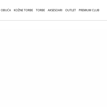
OBUĆA
KOŽNE TORBE
TORBE
AKSESOARI
OUTLET
PREMIUM CLUB