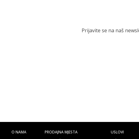
Prijavite se na naš news
O NAMA
PRODAJNA MJESTA
USLOVI