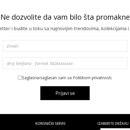
Ne dozvolite da vam bilo šta promakne
letter i budite u toku sa najnovijim trendovima, kolekcijama
Saglasna/saglasan sam sa Politikom privatnosti.
Prijavi se
KORISNIČKI SERVIS
IZABERITE DRŽAVU