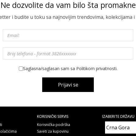
Ne dozvolite da vam bilo šta promakne
letter i budite u toku sa najnovijim trendovima, kolekcijama
Saglasna/saglasan sam sa Politikom privatnosti.
Prijavi se
KORISNIČKI SERVIS
IZABERITE DRŽAVU
ti
Korisnička podrška
kolačićima
Saveti za kupovinu