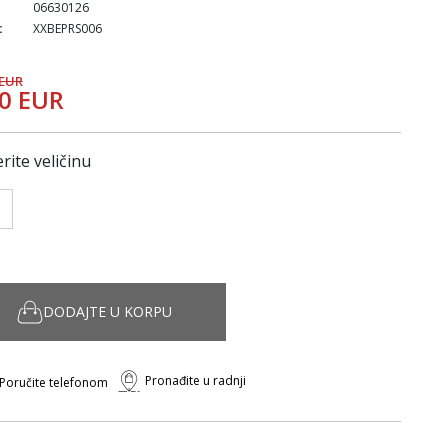
06630126
:
XXBEPRS006
 EUR
20 EUR
rite veličinu
DODAJTE U KORPU
Pronađite u radnji
Poručite telefonom