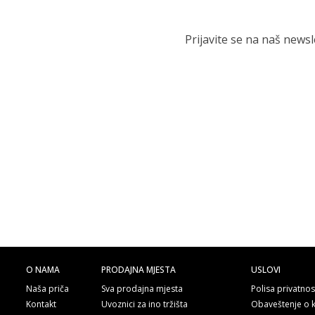
Prijavite se na naš news
O NAMA
PRODAJNA MJESTA
USLOVI
Naša priča
Sva prodajna mjesta
Polisa privatnos
Kontakt
Uvoznici za ino tržišta
Obaveštenje o 