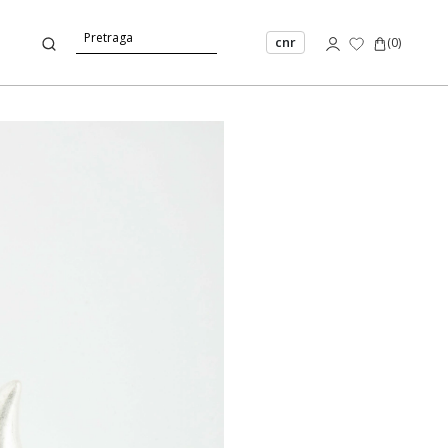
cnr
(
0
)