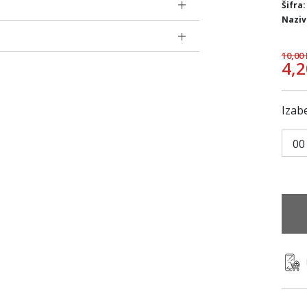
Šifra:
Naziv
10,00
4,
Izabe
00