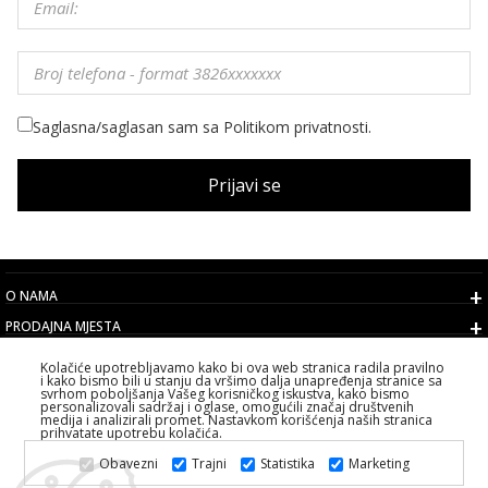
Saglasna/saglasan sam sa Politikom privatnosti.
Prijavi se
O NAMA
PRODAJNA MJESTA
USLOVI
Kolačiće upotrebljavamo kako bi ova web stranica radila pravilno
i kako bismo bili u stanju da vršimo dalja unapređenja stranice sa
KORISNIČKI SERVIS
svrhom poboljšanja Vašeg korisničkog iskustva, kako bismo
personalizovali sadržaj i oglase, omogućili značaj društvenih
IZABERITE DRŽAVU
medija i analizirali promet. Nastavkom korišćenja naših stranica
prihvatate upotrebu kolačića.
2026 PS FASHION DESIGN DOO
Obavezni
Trajni
Statistika
Marketing
SVA PRAVA ZADRŽANA ALL RIGHTS RESERVED