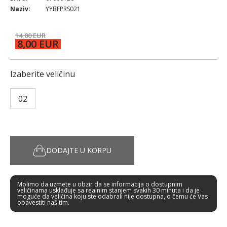
Naziv:
YYBFPRS021
14,00 EUR
8,00 EUR
Izaberite veličinu
02
DODAJTE U KORPU
Molimo da uzmete u obzir da se informacija o dostupnim
veličinama usklađuje sa realnim stanjem svakih 30 minuta i da je
moguće da veličina koju ste odabrali nije dostupna, o čemu će Vas
obavestiti naš tim.