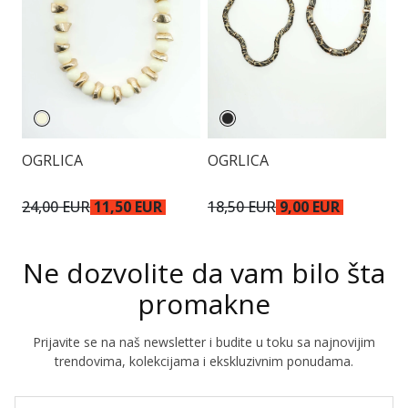
OGRLICA
OGRLICA
N
24,00 EUR
11,50 EUR
18,50 EUR
9,00 EUR
2
Ne dozvolite da vam bilo šta
promakne
Prijavite se na naš newsletter i budite u toku sa najnovijim
trendovima, kolekcijama i ekskluzivnim ponudama.