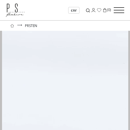
(
0
)
cnr
⟶
PRSTEN