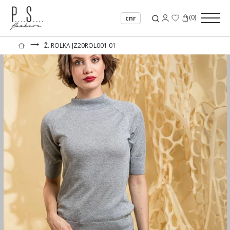
(
0
)
cnr
⟶
Ž. ROLKA JZ20ROL001 01