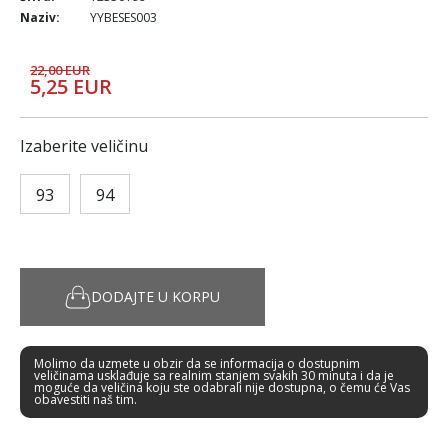
Naziv:
YYBESES003
22,00 EUR
5,25 EUR
Izaberite veličinu
93
94
DODAJTE U KORPU
Molimo da uzmete u obzir da se informacija o dostupnim
veličinama usklađuje sa realnim stanjem svakih 30 minuta i da je
moguće da veličina koju ste odabrali nije dostupna, o čemu će Vas
obavestiti naš tim.