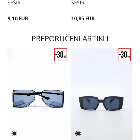
ŠEŠIR
ŠEŠIR
V
9,10 EUR
10,85 EUR
6
PREPORUČENI ARTIKLI