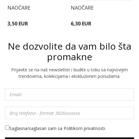
NAOČARE
NAOČARE
N
3,50 EUR
6,30 EUR
8
Ne dozvolite da vam bilo šta
promakne
Prijavite se na naš newsletter i budite u toku sa najnovijim
trendovima, kolekcijama i ekskluzivnim ponudama.
Saglasna/saglasan sam sa Politikom privatnosti.