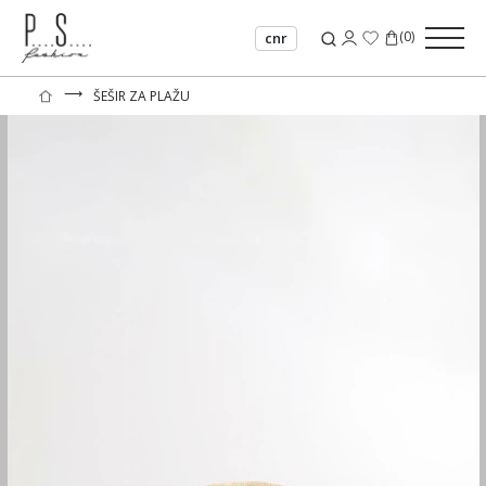
(
0
)
cnr
⟶
ŠEŠIR ZA PLAŽU