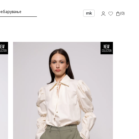
mk
(
0
)