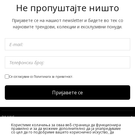
Не пропуштајте ништо
Пријавете се на нашиот newsletter и бидете во тек со
најновите трендови, колекции и ексклузивни понуди.
Се согласувам со Политиката за приватност.
Пријавете се
ЗА НАС
Користиме колачиња за оваа веб-страница да функционира
УСЛОВИ
правилно и за да можеме дополнително да ја унапредуваме
со цел да го подобриме вашето корисничко искуство, да
УСЛУГИ НА КЛИЕНТИТЕ