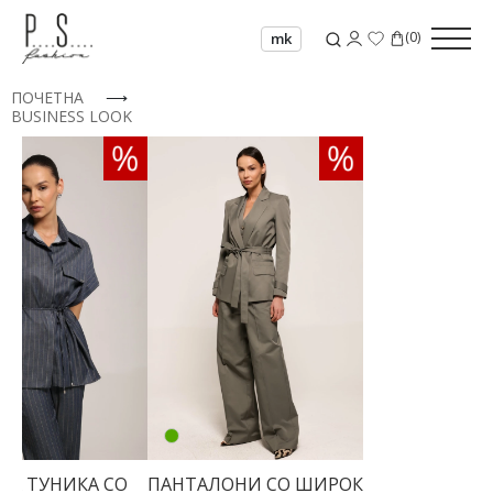
(
0
)
mk
ПОЧЕТНА
⟶
BUSINESS LOOK
ТА ТУНИКА СО
ПАНТАЛОНИ СО ШИРОК