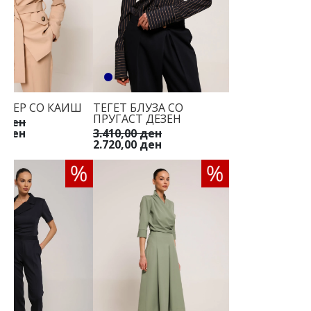
ЕЈЗЕР СО КАИШ
ТЕГЕТ БЛУЗА СО
ПРУГАСТ ДЕЗЕН
0 ден
0 ден
3.410,00 ден
2.720,00 ден