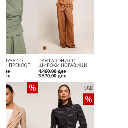
 БЛУЗА СО
ПАНТАЛОНИ СО
РАН ПРЕКЛОП
ШИРОКИ НОГАВИЦИ
0 ден
4.460,00 ден
0 ден
3.570,00 ден