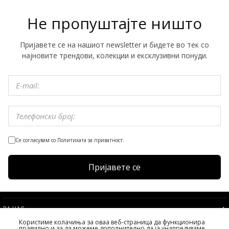
Не пропуштајте ништо
Пријавете се на нашиот newsletter и бидете во тек со
најновите трендови, колекции и ексклузивни понуди.
Се согласувам со Политиката за приватност.
Пријавете се
ЗА НАС
Користиме колачиња за оваа веб-страница да функционира
УСЛОВИ
правилно и за да можеме дополнително да ја унапредуваме