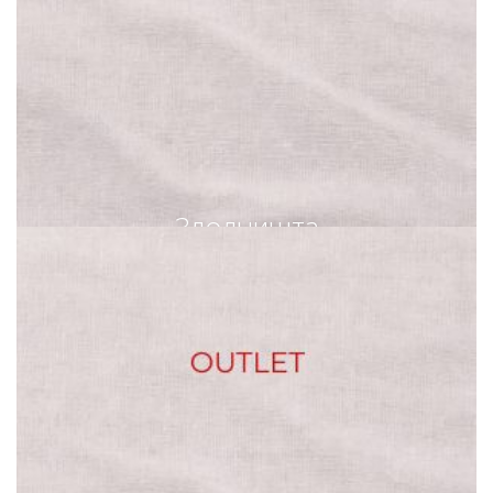
Здолништа