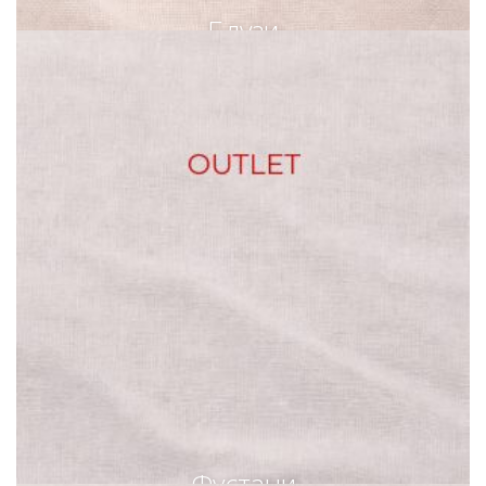
Блузи
Фустани