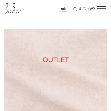
(
0
)
mk