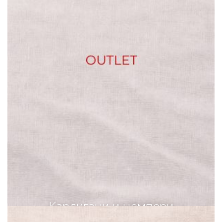
Кардигани и џемпери