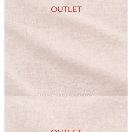
Јакни и мантили