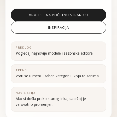
VRATI SE NA POČETNU STRANICU
INSPIRACIJA
PREDLOG
Pogledaj najnovije modele i sezonske editore.
TREND
Vrati se u meni i izaberi kategoriju koja te zanima.
NAVIGACIJA
Ako si došla preko starog linka, sadržaj je
verovatno promenjen.