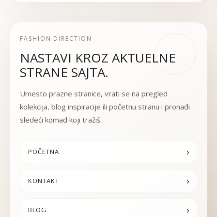
FASHION DIRECTION
NASTAVI KROZ AKTUELNE
STRANE SAJTA.
Umesto prazne stranice, vrati se na pregled
kolekcija, blog inspiracije ili početnu stranu i pronađi
sledeći komad koji tražiš.
›
POČETNA
›
KONTAKT
›
BLOG