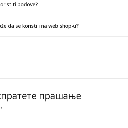
ristiti bodove?
že da se koristi i na web shop-u?
спратете прашање
L*