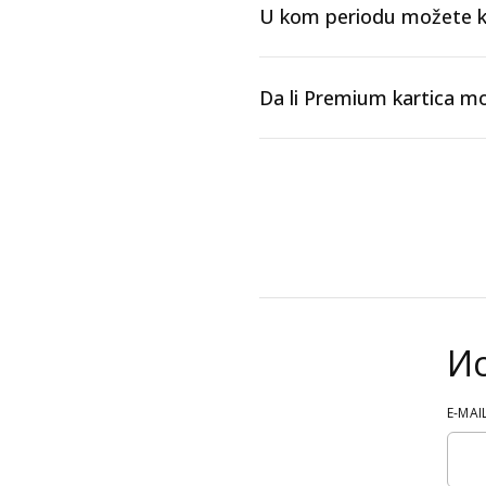
U kom periodu možete ko
Da li Premium kartica mo
И
E-MAI