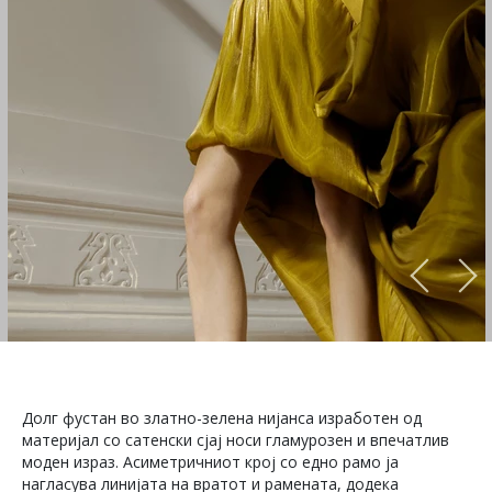
Долг фустан во златно-зелена нијанса изработен од
материјал со сатенски сјај носи гламурозен и впечатлив
моден израз. Асиметричниот крој со едно рамо ја
нагласува линијата на вратот и рамената, додека