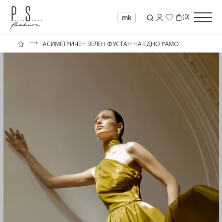
(
0
)
mk
⟶
АСИМЕТРИЧЕН ЗЕЛЕН ФУСТАН НА ЕДНО РАМО