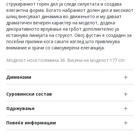
струкираниот горен дел ја следи силуетата и создава
елегантна форма. Богато набраниот долен дел и високиот
шлиц внесуваат динамика во движењето и му даваат
драматичен вечерен карактер на моделот, додека
декоративното врзување на грбот дополнително ја
истакнува линијата на струкот. Овој фустан е создаден за
посебни прилики кога сакате изглед што привлекува
внимание и зрачи со самоуверена елеганција.
Моделот носи големина 36. Висина на моделот:177 cm
Димензии
Суровински состав
Одржување
Повеќе информации