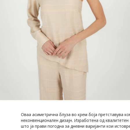
Оваа асиметрична блуза во крем боја претставува ко
неконвенционален дизајн. Изработена од квалитетен 
што ја прави погодна за дневни варијанти кои истовр