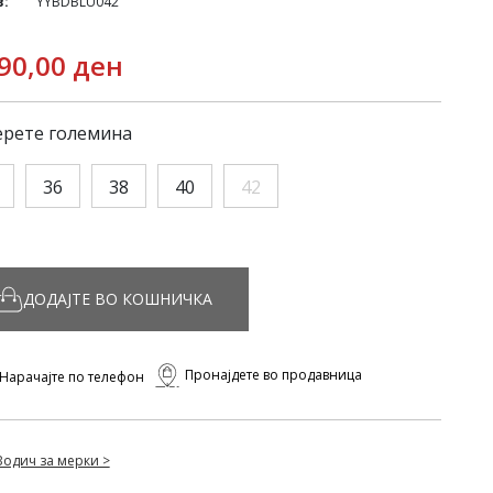
в:
YYBDBLU042
90,00 ден
рете големина
36
38
40
42
ДОДАЈТЕ ВО КОШНИЧКА
Пронајдете во продавница
Нарачајте по телефон
Водич за мерки >