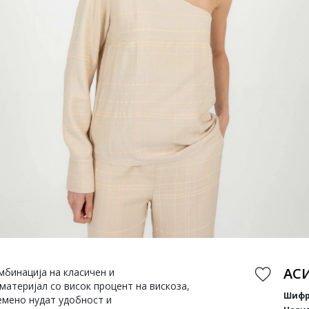
АС
мбинација на класичен и
материјал со висок процент на вискоза,
Шифр
емено нудат удобност и