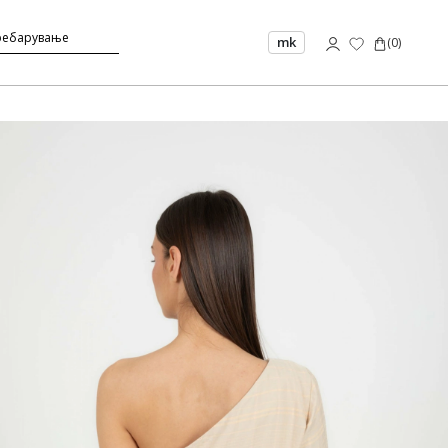
mk
(
0
)