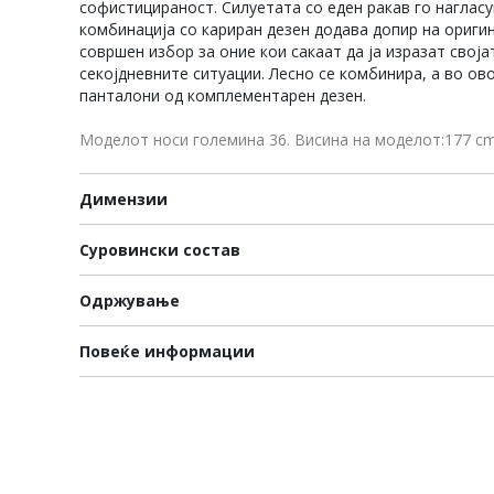
софистицираност. Силуетата со еден ракав го нагласу
комбинација со кариран дезен додава допир на ориги
совршен избор за оние кои сакаат да ја изразат своја
секојдневните ситуации. Лесно се комбинира, а во ово
панталони од комплементарен дезен.
Моделот носи големина 36. Висина на моделот:177 c
Димензии
Суровински состав
Одржување
Повеќе информации