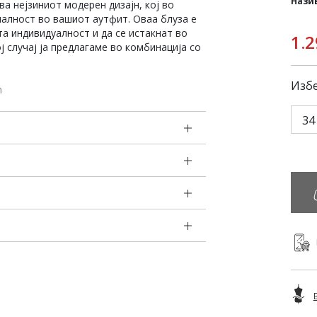
Нази
ва нејзиниот модерен дизајн, кој во
налност во вашиот аутфит. Оваа блуза е
та индивидуалност и да се истакнат во
1.2
ј случај ја предлагаме во комбинација со
Избе
m
34