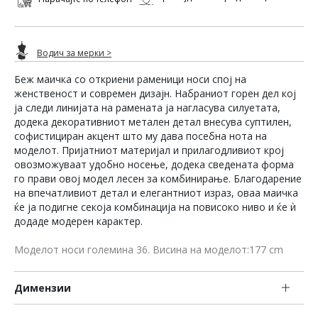
Водич за мерки >
Беж маичка со откриени раменици носи спој на
женственост и современ дизајн. Набраниот горен дел кој
ја следи линијата на рамената ја нагласува силуетата,
додека декоративниот метален детал внесува суптилен,
софистициран акцент што му дава посебна нота на
моделот. Пријатниот материјал и прилагодливиот крој
овозможуваат удобно носење, додека сведената форма
го прави овој модел лесен за комбинирање. Благодарение
на впечатливиот детал и елегантниот израз, оваа маичка
ќе ја подигне секоја комбинација на повисоко ниво и ќе ѝ
додаде модерен карактер.
Моделот носи големина 36. Висина на моделот:177 cm
Димензии