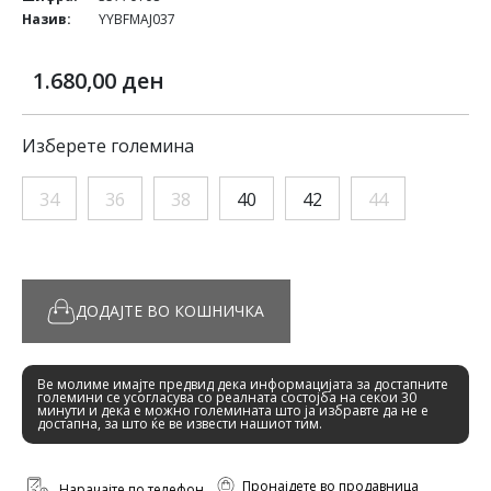
Назив:
YYBFMAJ037
1.680,00 ден
Изберете големина
34
36
38
40
42
44
ДОДАЈТЕ ВО КОШНИЧКА
Ве молиме имајте предвид дека информацијата за достапните
големини се усогласува со реалната состојба на секои 30
минути и дека е можно големината што ја избравте да не е
достапна, за што ќе ве извести нашиот тим.
Пронајдете во продавница
Нарачајте по телефон