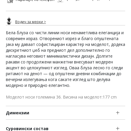
Водич за мерки >
Бела блуза со чисти линии носи ненаметлива елеганција и
современ израз. Отворениот изрез и благо опуштената
јака му даваат софистициран карактер на моделот, додека
дискретниот џеб на предниот дел дополнително го
нагласува неговиот минималистички дизајн. Долгите
ракави со продолжени манжетни внесуваат модерен
акцент во целокупниот изглед. Оваа блуза лесно го следи
ритамот на денот — од опуштени дневни комбинации до
вечерни излегувања кога сакате изглед што делува
модерно и природно елегантно.
Моделот носи големина 36. Висина на моделот:177 cm
Димензии
Суровински состав