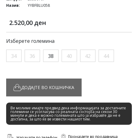
Назив:
YYBFBLU058
2.520,00 ден
Изберете големина
34
36
38
40
42
44
ДОДАЈТЕ ВО КОШНИЧКА
Ве молиме имајте предвид дека информацијата за достапните
големини се усогласува со реалната состојба на секои 30
минути и дека е можно големината што ја избравте да не е
достапна, за што ќе ве извести нашиот тим.
Пронајдете во продавница
Нарачајте по телефон