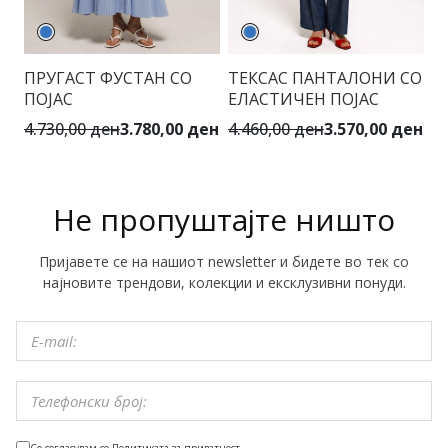
ПРУГАСТ ФУСТАН СО
ТЕКСАС ПАНТАЛОНИ СО
П
ПОЈАС
ЕЛАСТИЧЕН ПОЈАС
Ш
4.730,00 ден
3.780,00 ден
4.460,00 ден
3.570,00 ден
4.
Не пропуштајте ништо
Пријавете се на нашиот newsletter и бидете во тек со
најновите трендови, колекции и ексклузивни понуди.