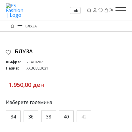
(
0
)
mk
⟶
БЛУЗА
БЛУЗА
Шифра:
23410207
Назив:
XXBCBLU031
1.950,00 ден
Изберете големина
34
36
38
40
42