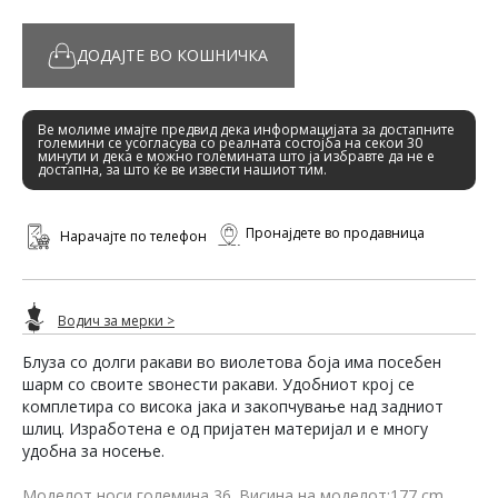
ДОДАЈТЕ ВО КОШНИЧКА
Ве молиме имајте предвид дека информацијата за достапните
големини се усогласува со реалната состојба на секои 30
минути и дека е можно големината што ја избравте да не е
достапна, за што ќе ве извести нашиот тим.
Пронајдете во продавница
Нарачајте по телефон
Водич за мерки >
Блуза со долги ракави во виолетова боја има посебен
шарм со своите ѕвонести ракави. Удобниот крој се
комплетира со висока јака и закопчување над задниот
шлиц. Изработена е од пријатен материјал и е многу
удобна за носење.
Моделот носи големина 36. Висина на моделот:177 cm