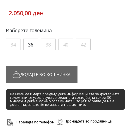
2.050,00 ден
Изберете големина
34
36
38
40
42
ДОДАЈТЕ ВО КОШНИЧКА
Ве молиме имајте предвид дека информацијата за достапните
големини се усогласува со реалната состојба на секои 30
минути и дека е можно големината што ја избравте да не е
достапна, за што ќе ве извести нашиот тим.
Пронајдете во продавница
Нарачајте по телефон