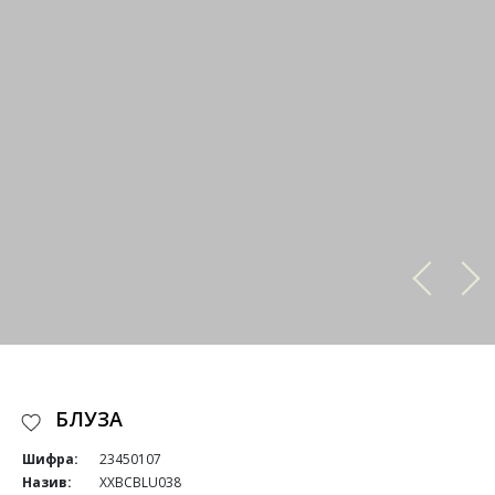
БЛУЗА
Шифра:
23450107
Назив:
XXBCBLU038