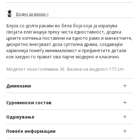
Водич за мерки >
Блуза со долги ракави во бела боја која ја изразува
својата елеганција преку чиста едноставност, додека
црните копчиња поставени на едното рамо и манжетните,
дискретно внесуваат доза суптилна драма, создавајќи
хармонија помеѓу минимализмот и префинетите детали
кои заедно го прават ова парче модерно и класично.
Моделот носи големина 36. Висина на моделот:177 cm
Димензии
Суровински состав
Одржување
Повеќе информации