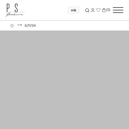
(
0
)
mk
⟶
БЛУЗА