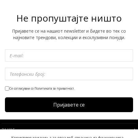
Не пропуштајте ништо
Пријавете се на нашиот newsletter и бидете во тек со
најновите трендови, колекции и ексклузивни понуди.
Се согласувам со Политиката за приватност.
Пријавете се
ЗА НАС
Користиме колачиња за оваа веб-страница да функционира