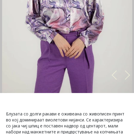
Блузата со долги ракави е оживеана со живописен принт
во кој доминираат виолетови нијанси. Се карактеризира
со јака чиј шпиц е поставен надвор од центарот, мали
набори над манжетните и прицврстување на копчињата