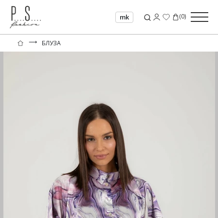
(
0
)
mk
⟶
БЛУЗА