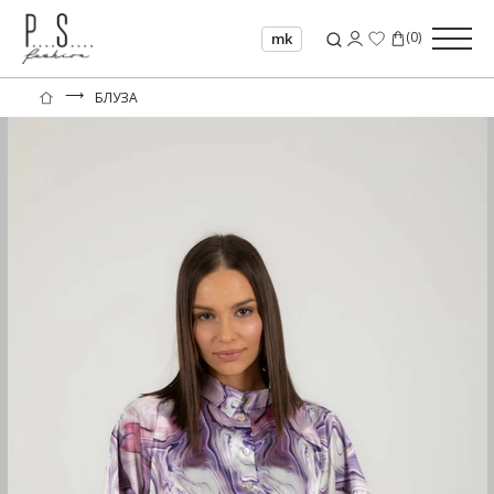
(
0
)
mk
⟶
БЛУЗА