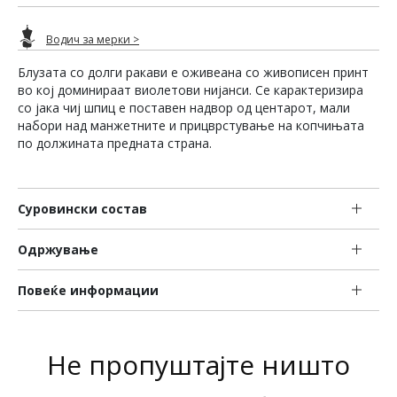
Водич за мерки >
Блузата со долги ракави е оживеана со живописен принт
во кој доминираат виолетови нијанси. Се карактеризира
со јака чиј шпиц е поставен надвор од центарот, мали
набори над манжетните и прицврстување на копчињата
по должината предната страна.
Суровински состав
Одржување
Повеќе информации
Не пропуштајте ништо