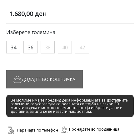
1.680,00 ден
Изберете големина
34
36
38
40
42
ДОДАЈТЕ ВО КОШНИЧКА
Ве молиме имајте предвид дека информацијата за достапните
големини се усогласува со реалната состојба на секои 30
минути и дека е можно големината што ја избравте да не е
достапна, за што ќе ве извести нашиот тим.
Пронајдете во продавница
Нарачајте по телефон