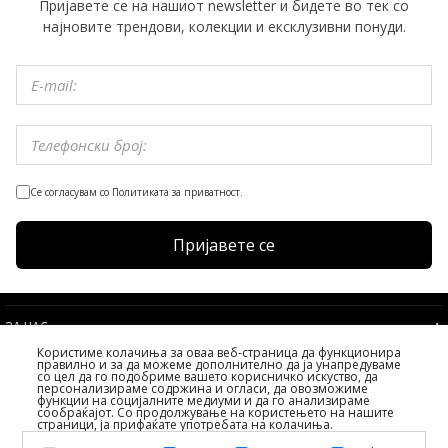
Пријавете се на нашиот newsletter и бидете во тек со
најновите трендови, колекции и ексклузивни понуди.
Се согласувам со Политиката за приватност.
Пријавете се
ЗА НАС
Користиме колачиња за оваа веб-страница да функционира
УСЛОВИ
правилно и за да можеме дополнително да ја унапредуваме
со цел да го подобриме вашето корисничко искуство, да
УСЛУГИ НА КЛИЕНТИТЕ
персонализираме содржина и огласи, да овозможиме
функции на социјалните медиуми и да го анализираме
ИЗБЕРЕТЕ ДРЖАВА
сообраќајот. Со продолжување на користењето на нашите
страници, ја прифаќате употребата на колачиња.