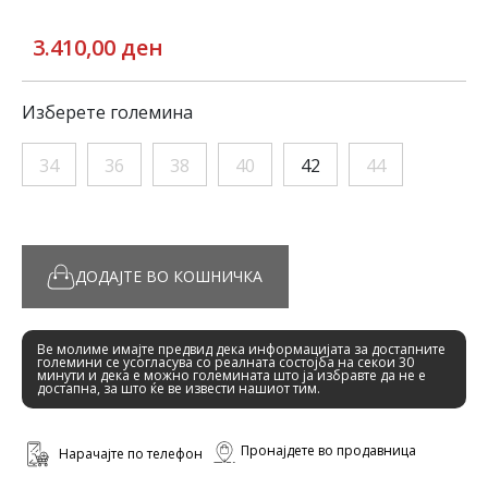
3.410,00 ден
Изберете големина
34
36
38
40
42
44
ДОДАЈТЕ ВО КОШНИЧКА
Ве молиме имајте предвид дека информацијата за достапните
големини се усогласува со реалната состојба на секои 30
минути и дека е можно големината што ја избравте да не е
достапна, за што ќе ве извести нашиот тим.
Пронајдете во продавница
Нарачајте по телефон