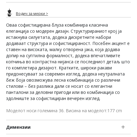
Водич за мерки >
Оваа софистицирана блуза комбинира класична
елеганција со модерен дизајн. Структурираниот крој ја
истакнува силуетата, додека дискретните набори
додаваат структура и софистицираност. Посебен акцент е
ставен на високата, малку отворена јака, која додава
допир на суптилна формалност, додека впечатливите
копчиња во контрастна нијанса се последниот детаљ што
го комплетира дизајнот. Кратките, широки ракави
придонесуваат за современ изглед, додека неутралната
беж боја овозможува лесна комбинација со различни
стилови – без разлика дали се носат со елегантни
панталони за деловни пригоди или во комбинација со
здолниште за софистициран вечерен изглед.
Моделот носи големина 36. Висина на моделот:177 cm
Димензии