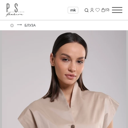
(
0
)
mk
⟶
БЛУЗА