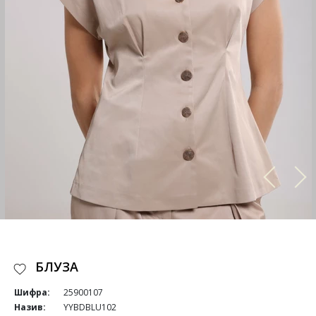
БЛУЗА
Шифра:
25900107
Назив:
YYBDBLU102