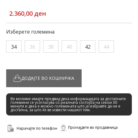
2.360,00 ден
Изберете големина
34
36
38
40
42
44
ДОДАЈТЕ ВО КОШНИЧКА
Ве молиме имајте предвид дека информацијата за достапните
големини се усогласува со реалната состојба на секои 30
минути и дека е можно големината што ја избравте да не е
достапна, за што ќе ве извести нашиот тим.
Пронајдете во продавница
Нарачајте по телефон