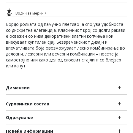
Водич за мерки >
Бордо ролката од памучно плетиво ја спојува удобноста
со дискретна елеганција. Класичниот крој со долги ракави
е освежен со низа декоративни златни копчиња кои
внесуваат суптилен сјај. Безвременскиот дизајн и
впечатливата боја овозможуваат лесно комбинирање во
деловни, лежерни или вечерни комбинации – носете ја
самостојно или како дел од слоевит стајлинг со блејзер
или капут.
Димензии
Суровински состав
Одржување
Повеќе информации