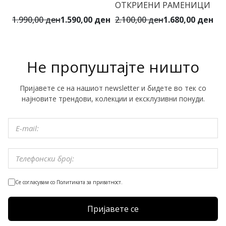
ОТКРИЕНИ РАМЕНИЦИ
Ф
1.990,00 ден
1.590,00 ден
2.100,00 ден
1.680,00 ден
3.
Не пропуштајте ништо
Пријавете се на нашиот newsletter и бидете во тек со
најновите трендови, колекции и ексклузивни понуди.
Се согласувам со Политиката за приватност.
Пријавете се