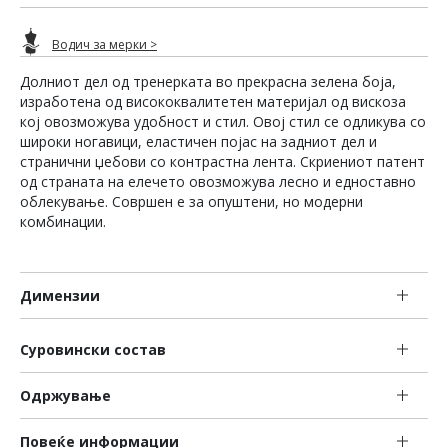
Водич за мерки >
Долниот дел од тренерката во прекрасна зелена боја,
изработена од висококвалитетен материјал од вискоза
кој овозможува удобност и стил. Овој стил се одликува со
широки ногавици, еластичен појас на задниот дел и
странични џебови со контрастна лента. Скриениот патент
од страната на елечето овозможува лесно и едноставно
облекување. Совршен е за опуштени, но модерни
комбинации.
Димензии
Суровински состав
Одржување
Повеќе информации