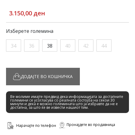
3.150,00 ден
Изберете големина
34
36
38
40
42
44
ДОДАЈТЕ ВО КОШНИЧКА
Ве молиме имајте предвид дека информацијата за достапните
големини се усогласува со реалната состојба на секои 30
минути и дека е можно големината што ја избравте да не е
достапна, за што ќе ве извести нашиот тим.
Пронајдете во продавница
Нарачајте по телефон