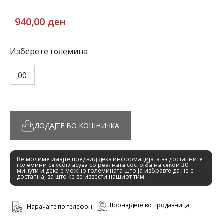
940,00 ден
Изберете големина
00
ДОДАЈТЕ ВО КОШНИЧКА
Ве молиме имајте предвид дека информацијата за достапните
големини се усогласува со реалната состојба на секои 30
минути и дека е можно големината што ја избравте да не е
достапна, за што ќе ве извести нашиот тим.
Пронајдете во продавница
Нарачајте по телефон