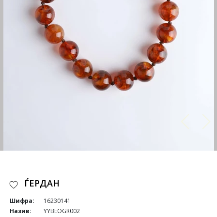
ЃЕРДАН
Шифра:
16230141
Назив:
YYBEOGR002