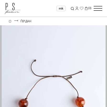
(
0
)
mk
⟶
ЃЕРДАН