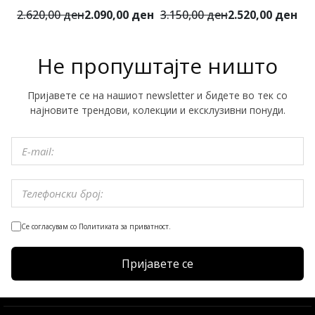
2.620,00 ден
2.090,00 ден
3.150,00 ден
2.520,00 ден
3
Не пропуштајте ништо
Пријавете се на нашиот newsletter и бидете во тек со
најновите трендови, колекции и ексклузивни понуди.
Се согласувам со Политиката за приватност.
Пријавете се