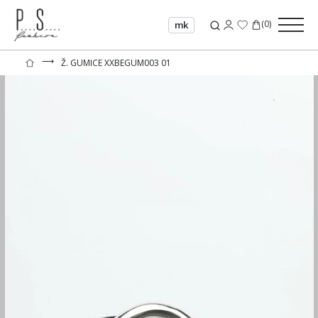
(
0
)
mk
⟶
Ž. GUMICE XXBEGUM003 01