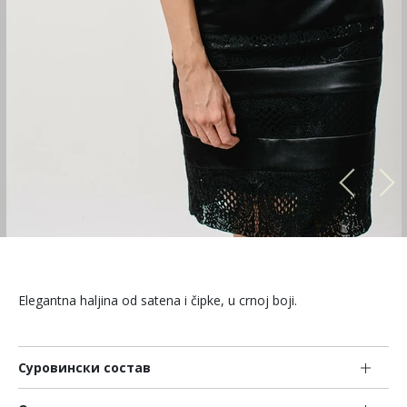
Elegantna haljina od satena i čipke, u crnoj boji.
Суровински состав