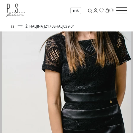
(
0
)
mk
⟶
Ž. HALJINA JZ1708HALJ039 04