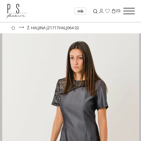
(
0
)
mk
⟶
Ž. HALJINA JZ1717HALJ064 02