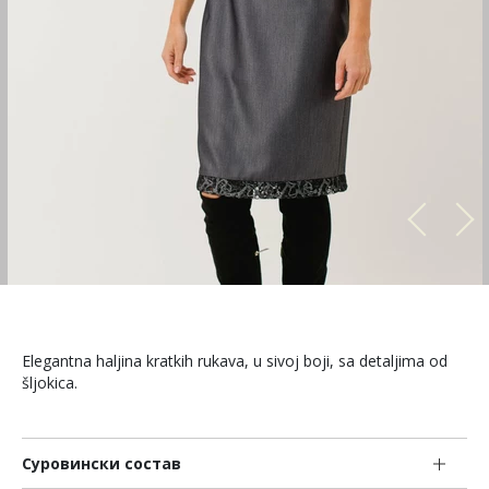
Elegantna haljina kratkih rukava, u sivoj boji, sa detaljima od
šljokica.
Суровински состав