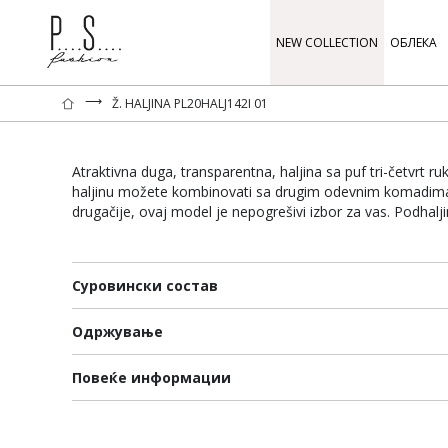
NEW COLLECTION
ОБЛЕКА
⟶
Ž. HALJINA PL20HALJ142I 01
Atraktivna duga, transparentna, haljina sa puf tri-četvrt r
haljinu možete kombinovati sa drugim odevnim komadima. 
drugačije, ovaj model je nepogrešivi izbor za vas. Podhalj
Суровински состав
Одржување
Повеќе информации