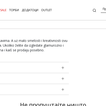
SALE
ТОРБИ
ДОДАТОЦИ
OUTLET
ukavima. A uz malo smelosti i kreativnosti ovu
Ukoliko želite da izgledate glamurozno i
ina i kaiš se prodaju posebno.
Не пропуштајте ништо