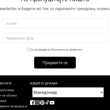
ewsletter и бидете во тек со најновите трендови, колек
Се согласувам со Политиката за приватност.
Пријавете се
ИЕНТИТЕ
ИЗБЕРЕТЕ ДРЖАВА
корисници
 на облека
ување
авувани прашања и