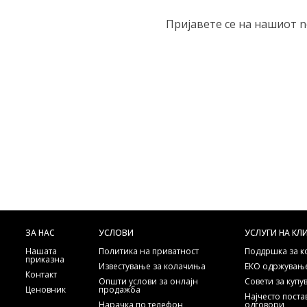
Пријавете се на нашиот n
ЗА НАС
УСЛОВИ
УСЛУГИ НА КЛ
Нашата
Политика на приватност
Поддршка за 
приказна
Известување за колачиња
ЕКО одржување
Контакт
Општи услови за онлајн
Совети за куп
Ценовник
продажба
Најчесто пост
Нарачка по телефон
одговори