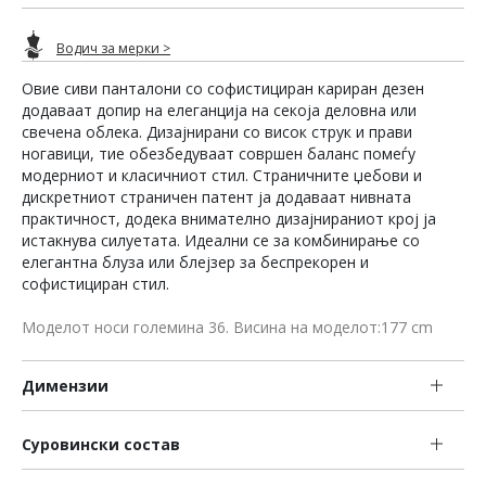
Водич за мерки >
Овие сиви панталони со софистициран кариран дезен
додаваат допир на елеганција на секоја деловна или
свечена облека. Дизајнирани со висок струк и прави
ногавици, тие обезбедуваат совршен баланс помеѓу
модерниот и класичниот стил. Страничните џебови и
дискретниот страничен патент ја додаваат нивната
практичност, додека внимателно дизајнираниот крој ја
истакнува силуетата. Идеални се за комбинирање со
елегантна блуза или блејзер за беспрекорен и
софистициран стил.
Моделот носи големина 36. Висина на моделот:177 cm
Димензии
Суровински состав