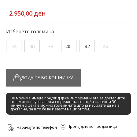
2.950,00 ден
Изберете големина
34
36
38
40
42
44
ДОДАЈТЕ ВО КОШНИЧКА
Ве молиме имајте предвид дека информацијата за достапните
големини се усогласува со реалната состојба на секои 30
минути и дека е можно големината што ја избравте да не е
достапна, за што ќе ве извести нашиот тим.
Пронајдете во продавница
Нарачајте по телефон