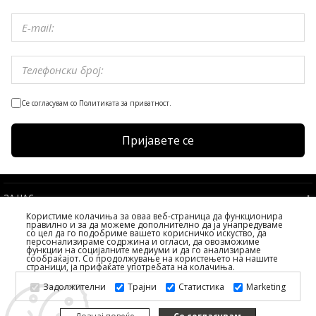
Се согласувам со Политиката за приватност.
Пријавете се
ЗА НАС
Користиме колачиња за оваа веб-страница да функционира
УСЛОВИ
правилно и за да можеме дополнително да ја унапредуваме
со цел да го подобриме вашето корисничко искуство, да
УСЛУГИ НА КЛИЕНТИТЕ
персонализираме содржина и огласи, да овозможиме
функции на социјалните медиуми и да го анализираме
ИЗБЕРЕТЕ ДРЖАВА
сообраќајот. Со продолжување на користењето на нашите
страници, ја прифаќате употребата на колачиња.
2026 PS FASHION DESIGN DOO
Задолжителни
Трајни
Статистика
Marketing
СИТЕ ПРАВА ЗАДРЖАНИ ALL RIGHTS RESERVED