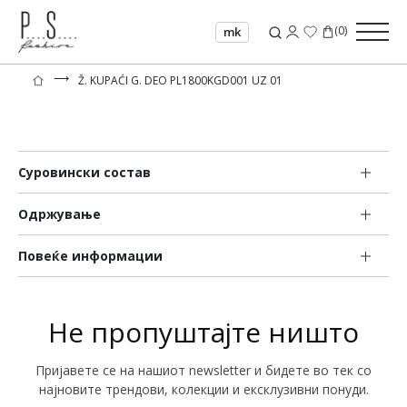
(
0
)
mk
⟶
Ž. KUPAĆI G. DEO PL1800KGD001 UZ 01
Суровински состав
Одржување
Повеќе информации
Не пропуштајте ништо
Пријавете се на нашиот newsletter и бидете во тек со
најновите трендови, колекции и ексклузивни понуди.