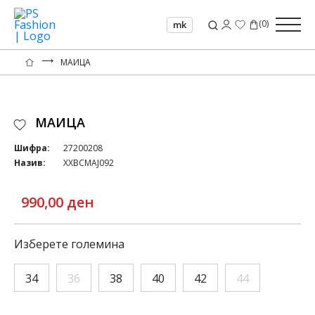
(
0
)
mk
⟶
МАИЦА
МАИЦА
Шифра:
27200208
Назив:
XXBCMAJ092
990,00 ден
Изберете големина
34
36
38
40
42
44