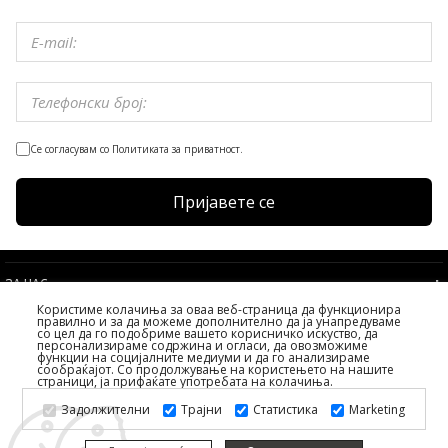
Се согласувам со Политиката за приватност.
Пријавете се
ЗА НАС
Користиме колачиња за оваа веб-страница да функционира
УСЛОВИ
правилно и за да можеме дополнително да ја унапредуваме
со цел да го подобриме вашето корисничко искуство, да
УСЛУГИ НА КЛИЕНТИТЕ
персонализираме содржина и огласи, да овозможиме
функции на социјалните медиуми и да го анализираме
ИЗБЕРЕТЕ ДРЖАВА
сообраќајот. Со продолжување на користењето на нашите
страници, ја прифаќате употребата на колачиња.
2026 PS FASHION DESIGN DOO
Задолжителни
Трајни
Статистика
Marketing
СИТЕ ПРАВА ЗАДРЖАНИ ALL RIGHTS RESERVED