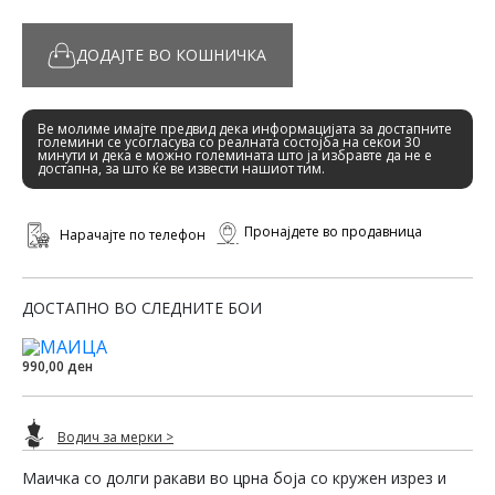
ДОДАЈТЕ ВО КОШНИЧКА
Ве молиме имајте предвид дека информацијата за достапните
големини се усогласува со реалната состојба на секои 30
минути и дека е можно големината што ја избравте да не е
достапна, за што ќе ве извести нашиот тим.
Пронајдете во продавница
Нарачајте по телефон
ДОСТАПНО ВО СЛЕДНИТЕ БОИ
990,00 ден
Водич за мерки >
Маичка со долги ракави во црна боја со кружен изрез и