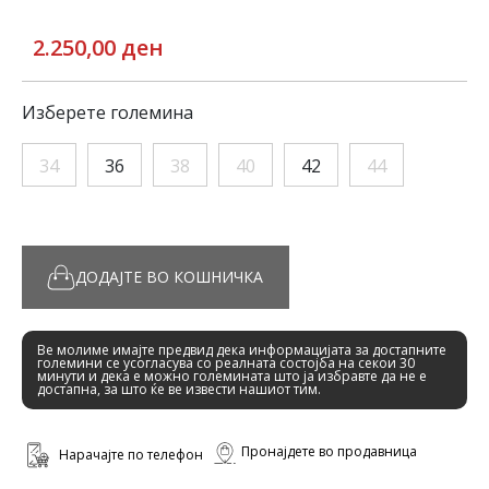
2.250,00 ден
Изберете големина
34
36
38
40
42
44
ДОДАЈТЕ ВО КОШНИЧКА
Ве молиме имајте предвид дека информацијата за достапните
големини се усогласува со реалната состојба на секои 30
минути и дека е можно големината што ја избравте да не е
достапна, за што ќе ве извести нашиот тим.
Пронајдете во продавница
Нарачајте по телефон