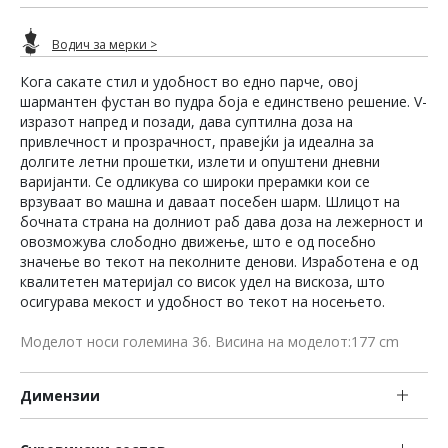
Водич за мерки >
Кога сакате стил и удобност во едно парче, овој
шармантен фустан во пудра боја е единствено решение. V-
изразот напред и позади, дава суптилна доза на
привлечност и прозрачност, правејќи ја идеална за
долгите летни прошетки, излети и опуштени дневни
варијанти. Се одликува со широки прерамки кои се
врзуваат во машна и даваат посебен шарм. Шлицот на
бочната страна на долниот раб дава доза на лежерност и
овозможува слободно движење, што е од посебно
значење во текот на пеколните денови. Изработена е од
квалитетен материјал со висок удел на вискоза, што
осигурава мекост и удобност во текот на носењето.
Моделот носи големина 36. Висина на моделот:177 cm
Димензии