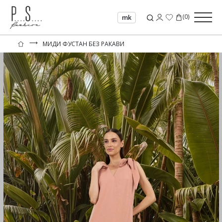
(
0
)
mk
⟶
МИДИ ФУСТАН БЕЗ РАКАВИ